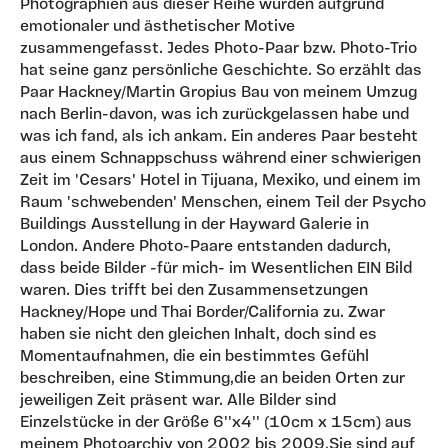
Photographien aus dieser Reihe wurden aufgrund
emotionaler und ästhetischer Motive
zusammengefasst. Jedes Photo-Paar bzw. Photo-Trio
hat seine ganz persönliche Geschichte. So erzählt das
Paar Hackney/Martin Gropius Bau von meinem Umzug
nach Berlin-davon, was ich zurückgelassen habe und
was ich fand, als ich ankam. Ein anderes Paar besteht
aus einem Schnappschuss während einer schwierigen
Zeit im 'Cesars' Hotel in Tijuana, Mexiko, und einem im
Raum 'schwebenden' Menschen, einem Teil der Psycho
Buildings Ausstellung in der Hayward Galerie in
London. Andere Photo-Paare entstanden dadurch,
dass beide Bilder -für mich- im Wesentlichen EIN Bild
waren. Dies trifft bei den Zusammensetzungen
Hackney/Hope und Thai Border/California zu. Zwar
haben sie nicht den gleichen Inhalt, doch sind es
Momentaufnahmen, die ein bestimmtes Gefühl
beschreiben, eine Stimmung,die an beiden Orten zur
jeweiligen Zeit präsent war. Alle Bilder sind
Einzelstücke in der Größe 6''x4'' (10cm x 15cm) aus
meinem Photoarchiv von 2002 bis 2009.Sie sind auf